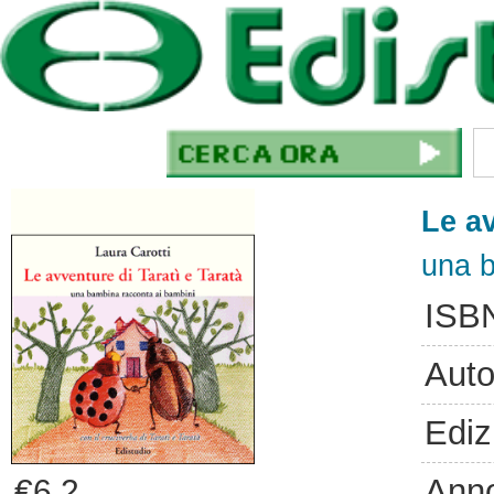
Le av
una b
ISB
Auto
Ediz
Ann
€6.2