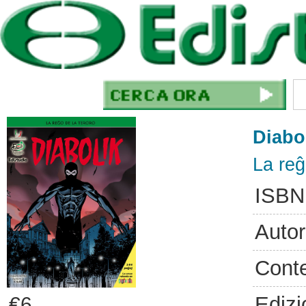
Diabo
La reĝ
ISBN
Autor
Cont
Edizi
€6