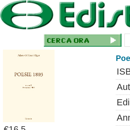
Poe
IS
Aut
Edi
An
€16.5