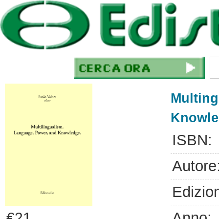
Multing
Knowle
ISBN:
Autore
Edizio
Anno:
€21