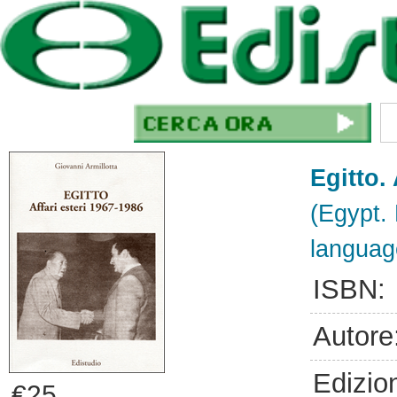
Egitto.
(Egypt. 
languag
ISBN:
Autore
Edizio
€25