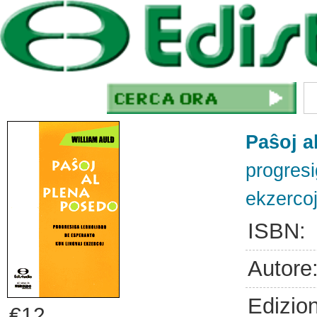
Paŝoj a
progresi
ekzerco
ISBN:
Autore
Edizio
€12