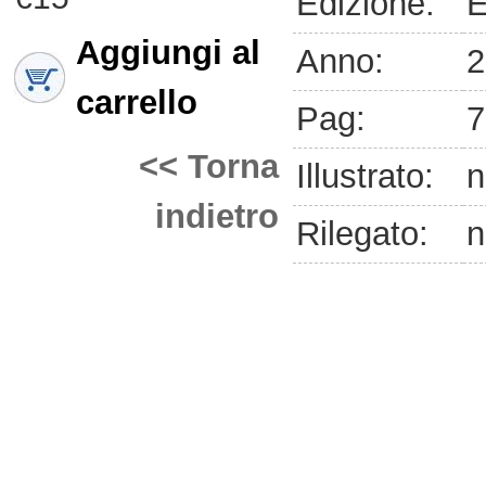
Edizione:
E
Aggiungi al
Anno:
2
carrello
Pag:
7
<< Torna
Illustrato:
n
indietro
Rilegato:
n