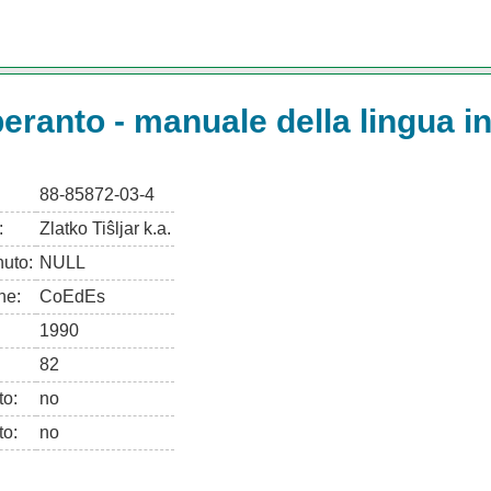
eranto - manuale della lingua i
88-85872-03-4
:
Zlatko Tiŝljar k.a.
uto:
NULL
ne:
CoEdEs
1990
82
to:
no
to:
no