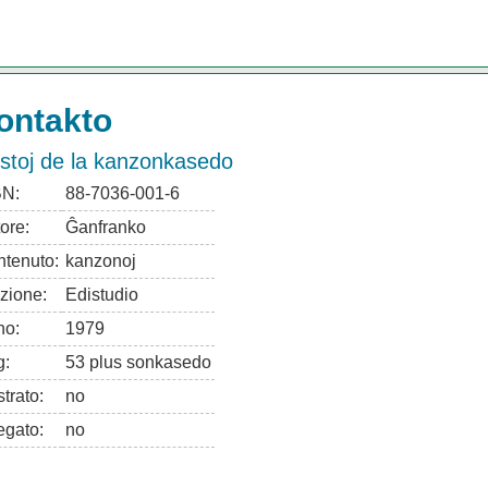
ontakto
kstoj de la kanzonkasedo
BN:
88-7036-001-6
ore:
Ĝanfranko
tenuto:
kanzonoj
zione:
Edistudio
no:
1979
g:
53 plus sonkasedo
strato:
no
egato:
no