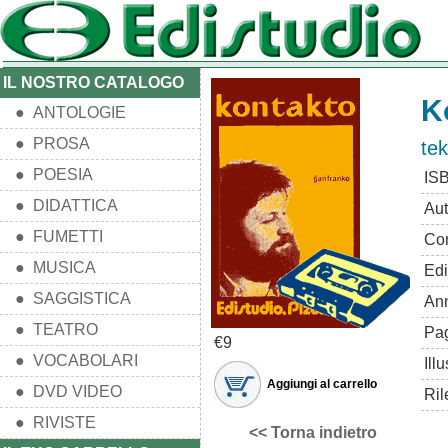
IL NOSTRO CATALOGO
K
● ANTOLOGIE
● PROSA
te
● POESIA
IS
● DIDATTICA
Aut
● FUMETTI
Con
● MUSICA
Edi
● SAGGISTICA
An
● TEATRO
Pa
€9
● VOCABOLARI
Illu
Aggiungi al carrello
● DVD VIDEO
Ril
● RIVISTE
<< Torna indietro