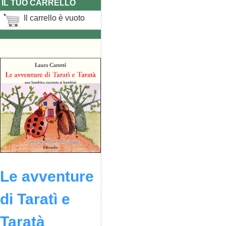
IL TUO CARRELLO
Il carrello è vuoto
Le avventure
di Taratì e
Taratà