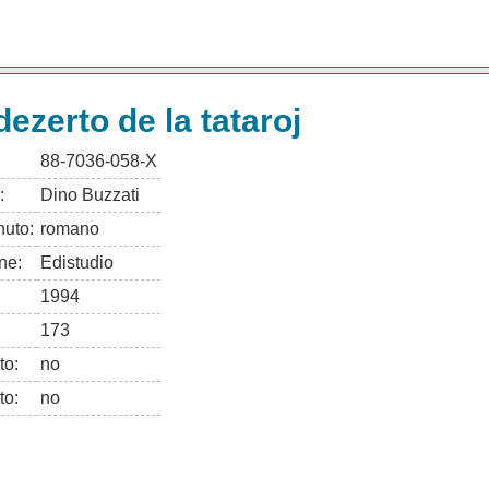
dezerto de la tataroj
88-7036-058-X
:
Dino Buzzati
uto:
romano
ne:
Edistudio
1994
173
to:
no
to:
no