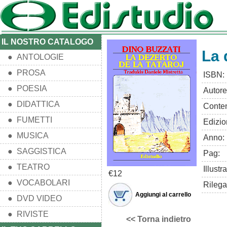
IL NOSTRO CATALOGO
La 
● ANTOLOGIE
● PROSA
ISBN:
● POESIA
Autore
● DIDATTICA
Conten
● FUMETTI
Edizio
● MUSICA
Anno:
● SAGGISTICA
Pag:
● TEATRO
Illustra
€12
● VOCABOLARI
Rilega
Aggiungi al carrello
● DVD VIDEO
● RIVISTE
<< Torna indietro