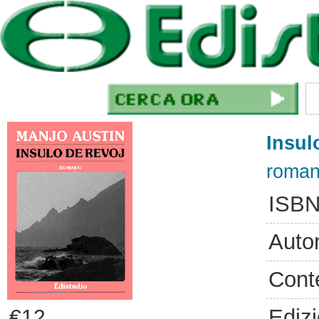
Insul
roma
ISBN
Auto
Cont
Ediz
€12