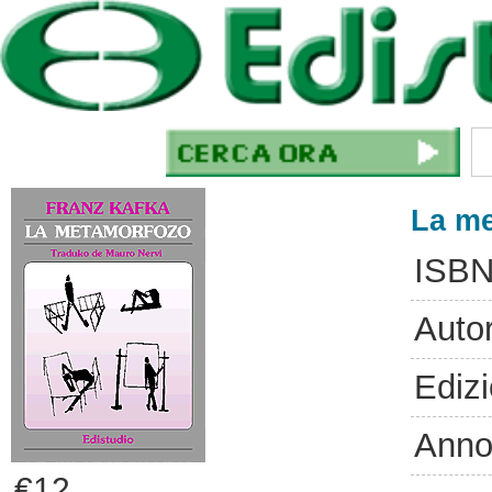
La m
ISBN
Auto
Ediz
Anno
€12