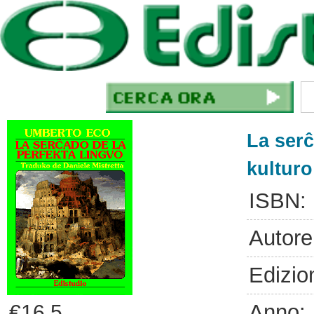
La serĉ
kulturo
ISBN:
Autore
Edizio
Anno:
€16.5