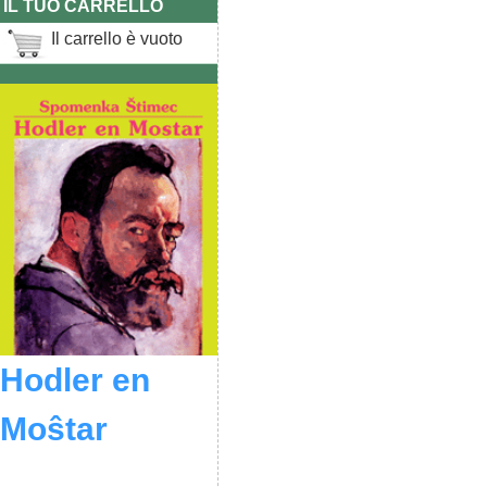
IL TUO CARRELLO
Il carrello è vuoto
Hodler en
Moŝtar