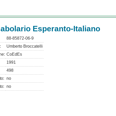
abolario Esperanto-Italiano
88-85872-06-9
:
Umberto Broccatelli
ne:
CoEdEs
1991
498
to:
no
to:
no