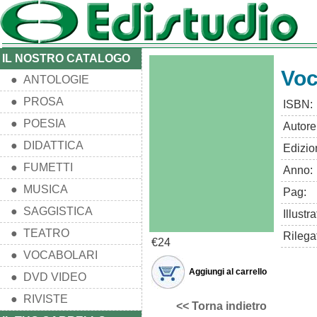
IL NOSTRO CATALOGO
Voc
● ANTOLOGIE
● PROSA
ISBN:
● POESIA
Autore
● DIDATTICA
Edizio
● FUMETTI
Anno:
● MUSICA
Pag:
● SAGGISTICA
Illustra
● TEATRO
Rilega
€24
● VOCABOLARI
Aggiungi al carrello
● DVD VIDEO
● RIVISTE
<< Torna indietro