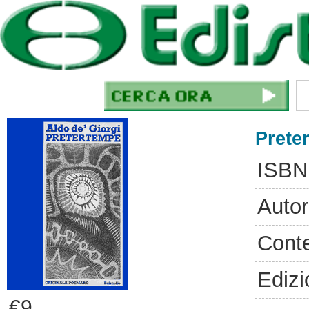
Prete
ISBN
Autor
Cont
Edizi
€9