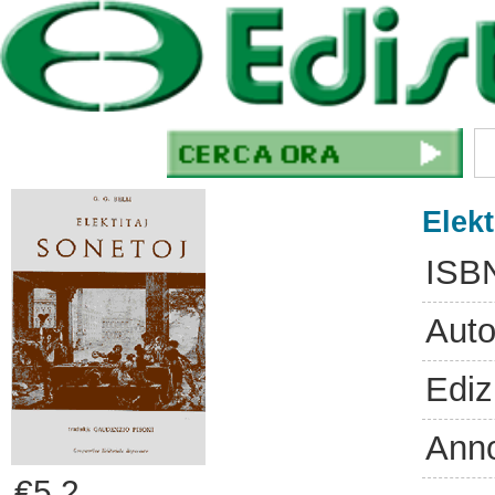
Elekt
ISB
Auto
Ediz
Ann
€5.2