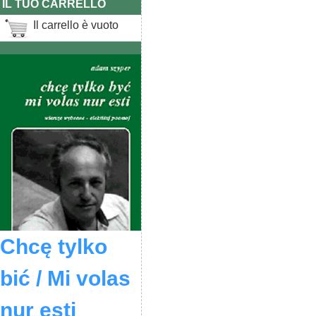
IL TUO CARRELLO
Il carrello è vuoto
Chcę tylko
bić / Mi volas
nur esti