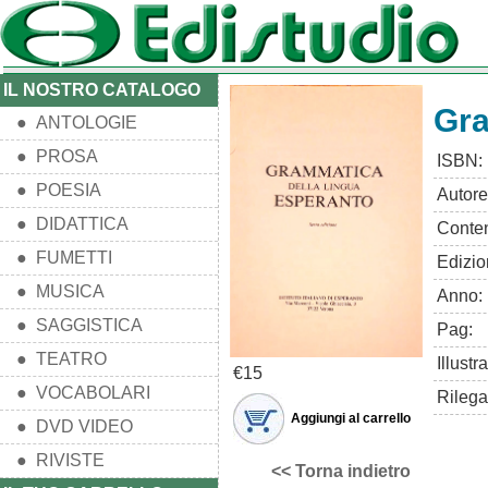
IL NOSTRO CATALOGO
Gra
● ANTOLOGIE
● PROSA
ISBN:
● POESIA
Autore
● DIDATTICA
Conten
● FUMETTI
Edizio
● MUSICA
Anno:
● SAGGISTICA
Pag:
● TEATRO
Illustra
€15
● VOCABOLARI
Rilega
Aggiungi al carrello
● DVD VIDEO
● RIVISTE
<< Torna indietro