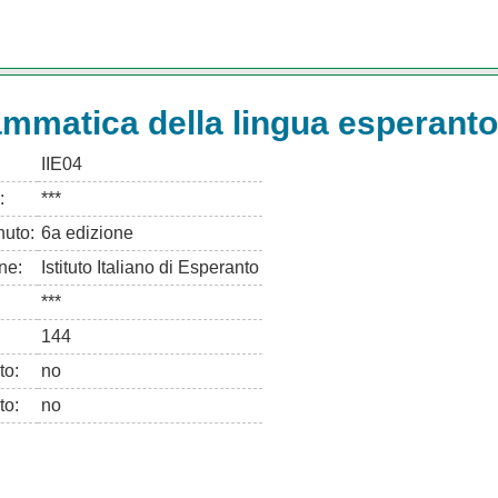
mmatica della lingua esperanto
IIE04
:
***
uto:
6a edizione
ne:
Istituto Italiano di Esperanto
***
144
to:
no
to:
no