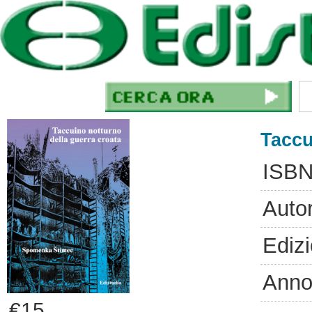
Taccu
ISBN
Auto
Ediz
Anno
€15