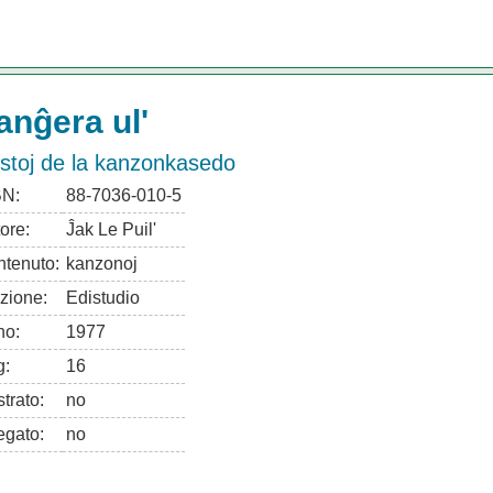
anĝera ul'
kstoj de la kanzonkasedo
BN:
88-7036-010-5
ore:
Ĵak Le Puil'
tenuto:
kanzonoj
zione:
Edistudio
no:
1977
g:
16
strato:
no
egato:
no