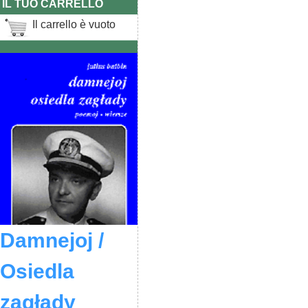
IL TUO CARRELLO
Il carrello è vuoto
Damnejoj /
Osiedla
zagłady