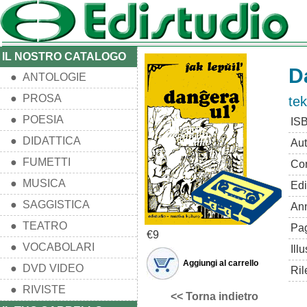
IL NOSTRO CATALOGO
D
● ANTOLOGIE
● PROSA
te
● POESIA
IS
● DIDATTICA
Aut
● FUMETTI
Con
● MUSICA
Edi
● SAGGISTICA
An
● TEATRO
Pa
€9
● VOCABOLARI
Illu
Aggiungi al carrello
● DVD VIDEO
Ril
● RIVISTE
<< Torna indietro