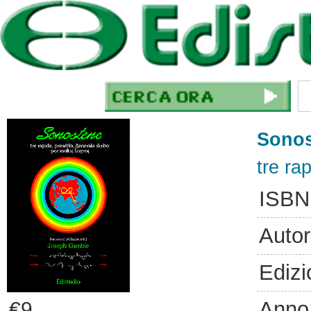
Sono
tre ra
ISBN
Autor
Edizi
Anno
€9