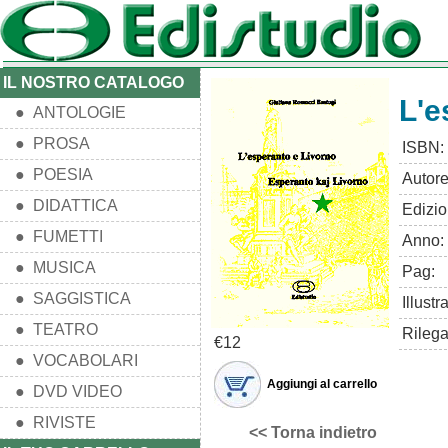
IL NOSTRO CATALOGO
L'e
● ANTOLOGIE
● PROSA
ISBN:
● POESIA
Autore
● DIDATTICA
Edizio
● FUMETTI
Anno:
● MUSICA
Pag:
● SAGGISTICA
Illustr
● TEATRO
Rilega
€12
● VOCABOLARI
Aggiungi al carrello
● DVD VIDEO
● RIVISTE
<< Torna indietro