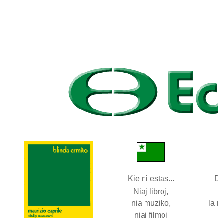
Kie ni estas...
D
Niaj libroj,
nia muziko,
la
niaj filmoj